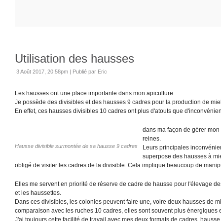
Utilisation des hausses
3 Août 2017, 20:58pm
|
Publié par Eric
Les hausses ont une place importante dans mon apiculture
Je possède des divisibles et des hausses 9 cadres pour la production de miel
En effet, ces hausses divisibles 10 cadres ont plus d'atouts que d'inconvénie
dans ma façon de gérer mon a
reines.
Hausse divisible surmontée de sa hausse 9 cadres
Leurs principales inconvénien
superpose des hausses à miel
obligé de visiter les cadres de la divisible. Cela implique beaucoup de manip
Elles me servent en priorité de réserve de cadre de hausse pour l'élevage des
et les haussettes.
Dans ces divisibles, les colonies peuvent faire une, voire deux hausses de mi
comparaison avec les ruches 10 cadres, elles sont souvent plus énergiques e
J'ai toujours cette facilité de travail avec mes deux formats de cadres, haus